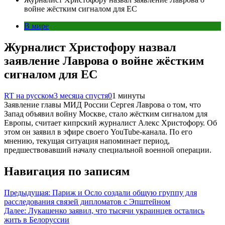
войне жёстким сигналом для ЕС
В мире
Журналист Христофору назвал
заявление Лаврова о войне жёстким
сигналом для ЕС
RT на русском
3 месяца спустя
0
1 минуты
Заявление главы МИД России Сергея Лаврова о том, что
Запад объявил войну Москве, стало жёстким сигналом для
Европы, считает кипрский журналист Алекс Христофору. Об
этом он заявил в эфире своего YouTube-канала. По его
мнению, текущая ситуация напоминает период,
предшествовавший началу специальной военной операции.
Навигация по записям
Предыдущая:
Париж и Осло создали общую группу для
расследования связей дипломатов с Эпштейном
Далее:
Лукашенко заявил, что тысячи украинцев остались
жить в Белоруссии