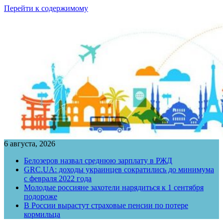
Перейти к содержимому
6 августа, 2026
Белозеров назвал среднюю зарплату в РЖД
GRC.UA: доходы украинцев сократились до минимума
с февраля 2022 года
Молодые россияне захотели нарядиться к 1 сентября
подороже
В России вырастут страховые пенсии по потере
кормильца