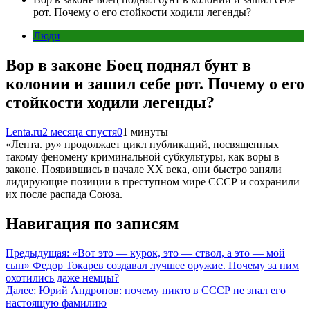
рот. Почему о его стойкости ходили легенды?
Люди
Вор в законе Боец поднял бунт в
колонии и зашил себе рот. Почему о его
стойкости ходили легенды?
Lenta.ru
2 месяца спустя
0
1 минуты
«Лента. ру» продолжает цикл публикаций, посвященных
такому феномену криминальной субкультуры, как воры в
законе. Появившись в начале XX века, они быстро заняли
лидирующие позиции в преступном мире СССР и сохранили
их после распада Союза.
Навигация по записям
Предыдущая:
«Вот это — курок, это — ствол, а это — мой
сын» Федор Токарев создавал лучшее оружие. Почему за ним
охотились даже немцы?
Далее:
Юрий Андропов: почему никто в СССР не знал его
настоящую фамилию