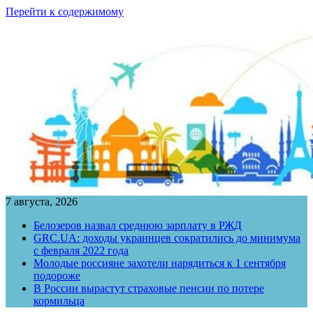
Перейти к содержимому
7 августа, 2026
Белозеров назвал среднюю зарплату в РЖД
GRC.UA: доходы украинцев сократились до минимума
с февраля 2022 года
Молодые россияне захотели нарядиться к 1 сентября
подороже
В России вырастут страховые пенсии по потере
кормильца