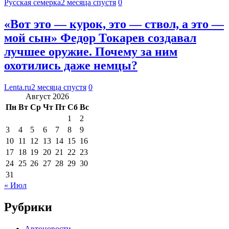
Русская семерка
2 месяца спустя
0
«Вот это — курок, это — ствол, а это —
мой сын» Федор Токарев создавал
лучшее оружие. Почему за ним
охотились даже немцы?
Lenta.ru
2 месяца спустя
0
Август 2026
Пн
Вт
Ср
Чт
Пт
Сб
Вс
1
2
3
4
5
6
7
8
9
10
11
12
13
14
15
16
17
18
19
20
21
22
23
24
25
26
27
28
29
30
31
« Июл
Рубрики
Автоновости