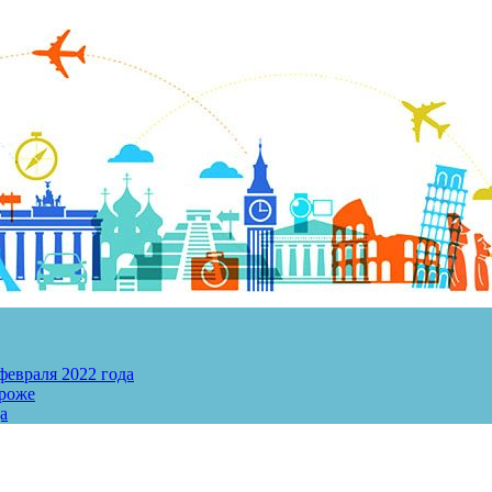
евраля 2022 года
ороже
а