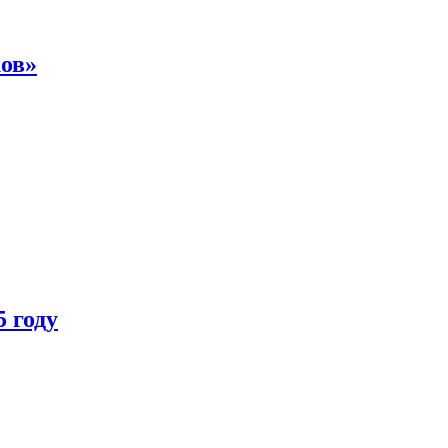
ков»
 году