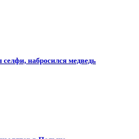
л селфи, набросился медведь