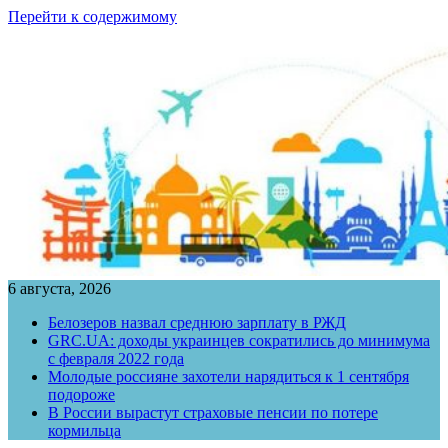
Перейти к содержимому
6 августа, 2026
Белозеров назвал среднюю зарплату в РЖД
GRC.UA: доходы украинцев сократились до минимума
с февраля 2022 года
Молодые россияне захотели нарядиться к 1 сентября
подороже
В России вырастут страховые пенсии по потере
кормильца