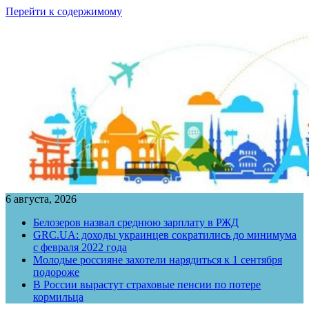
Перейти к содержимому
6 августа, 2026
Белозеров назвал среднюю зарплату в РЖД
GRC.UA: доходы украинцев сократились до минимума
с февраля 2022 года
Молодые россияне захотели нарядиться к 1 сентября
подороже
В России вырастут страховые пенсии по потере
кормильца