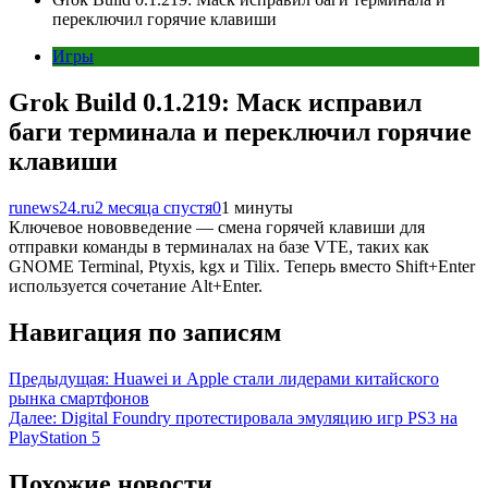
переключил горячие клавиши
Игры
Grok Build 0.1.219: Маск исправил
баги терминала и переключил горячие
клавиши
runews24.ru
2 месяца спустя
0
1 минуты
Ключевое нововведение — смена горячей клавиши для
отправки команды в терминалах на базе VTE, таких как
GNOME Terminal, Ptyxis, kgx и Tilix. Теперь вместо Shift+Enter
используется сочетание Alt+Enter.
Навигация по записям
Предыдущая:
Huawei и Apple стали лидерами китайского
рынка смартфонов
Далее:
Digital Foundry протестировала эмуляцию игр PS3 на
PlayStation 5
Похожие новости