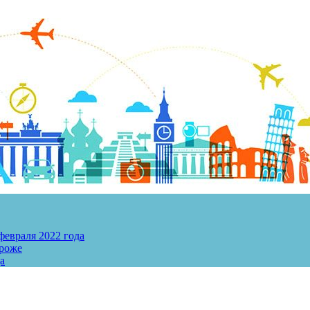
евраля 2022 года
ороже
а