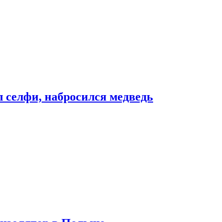
л селфи, набросился медведь