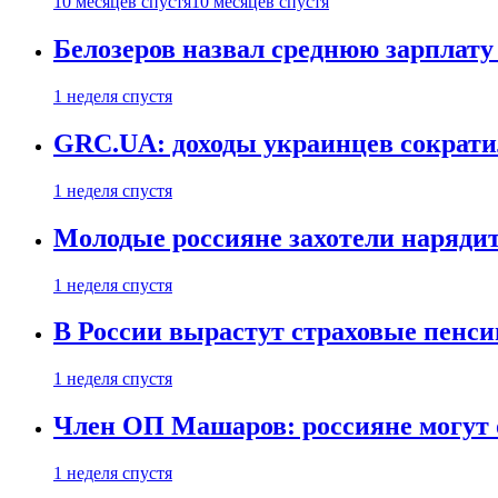
10 месяцев спустя
10 месяцев спустя
Белозеров назвал среднюю зарплат
1 неделя спустя
GRC.UA: доходы украинцев сократил
1 неделя спустя
Молодые россияне захотели нарядит
1 неделя спустя
В России вырастут страховые пенси
1 неделя спустя
Член ОП Машаров: россияне могут 
1 неделя спустя