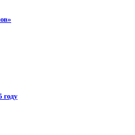
ков»
 году