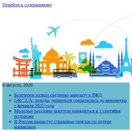
Перейти к содержимому
6 августа, 2026
Белозеров назвал среднюю зарплату в РЖД
GRC.UA: доходы украинцев сократились до минимума
с февраля 2022 года
Молодые россияне захотели нарядиться к 1 сентября
подороже
В России вырастут страховые пенсии по потере
кормильца