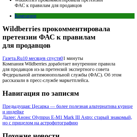
ФАС к правилам для продавцов
Компании
Wildberries прокомментировала
претензии ФАС к правилам
для продавцов
Газета.Ru
10 месяцев спустя
0
1 минуты
Компания Wildberries доработает внутренние правила
для продавцов из-за претензий экспертного совета
Федеральной антимонопольной службы (ФАС). Об этом
рассказали в пресс-службе маркетплейса.
Навигация по записям
Предыдущая:
Цесарка — более полезная альтернатива курице
и индейке
Далее:
Анонс Olympus E-M1 Mark III Astro: старый знакомый,
но с прицелом на астрофотографию
Похожие новости