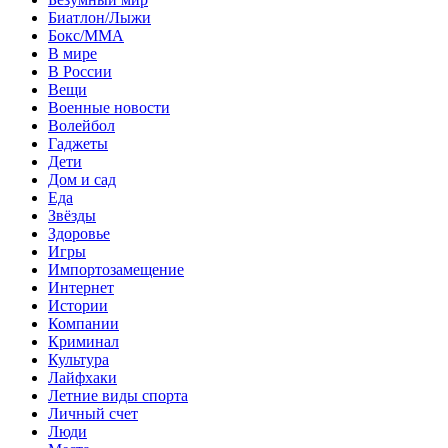
Биатлон/Лыжи
Бокс/MMA
В мире
В России
Вещи
Военные новости
Волейбол
Гаджеты
Дети
Дом и сад
Еда
Звёзды
Здоровье
Игры
Импортозамещение
Интернет
Истории
Компании
Криминал
Культура
Лайфхаки
Летние виды спорта
Личный счет
Люди