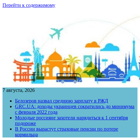
Перейти к содержимому
7 августа, 2026
Белозеров назвал среднюю зарплату в РЖД
GRC.UA: доходы украинцев сократились до минимума
с февраля 2022 года
Молодые россияне захотели нарядиться к 1 сентября
подороже
В России вырастут страховые пенсии по потере
кормильца