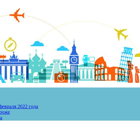
евраля 2022 года
ороже
а