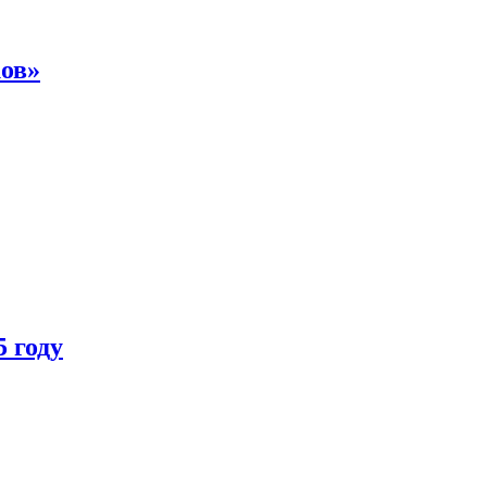
ков»
 году