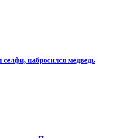
л селфи, набросился медведь