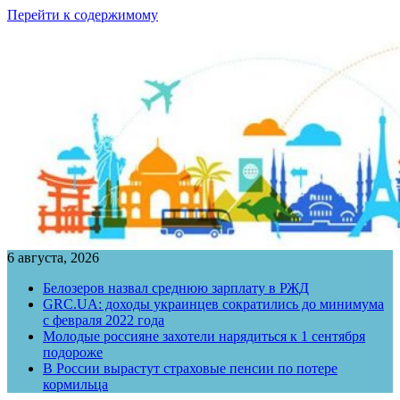
Перейти к содержимому
6 августа, 2026
Белозеров назвал среднюю зарплату в РЖД
GRC.UA: доходы украинцев сократились до минимума
с февраля 2022 года
Молодые россияне захотели нарядиться к 1 сентября
подороже
В России вырастут страховые пенсии по потере
кормильца