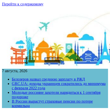
Перейти к содержимому
7 августа, 2026
Белозеров назвал среднюю зарплату в РЖД
GRC.UA: доходы украинцев сократились до минимума
с февраля 2022 года
Молодые россияне захотели нарядиться к 1 сентября
подороже
В России вырастут страховые пенсии по потере
кормильца