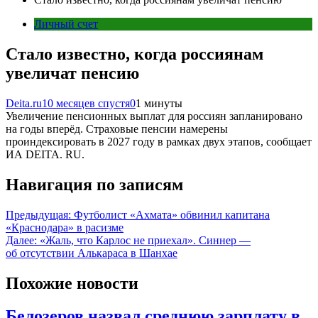
Личный счет
Стало известно, когда россиянам
увеличат пенсию
Deita.ru
10 месяцев спустя
0
1 минуты
Увеличение пенсионных выплат для россиян запланировано
на годы вперёд. Страховые пенсии намерены
проиндексировать в 2027 году в рамках двух этапов, сообщает
ИА DEITA. RU.
Навигация по записям
Предыдущая:
Футболист «Ахмата» обвинил капитана
«Краснодара» в расизме
Далее:
«Жаль, что Карлос не приехал». Синнер —
об отсутствии Алькараса в Шанхае
Похожие новости
Белозеров назвал среднюю зарплату в