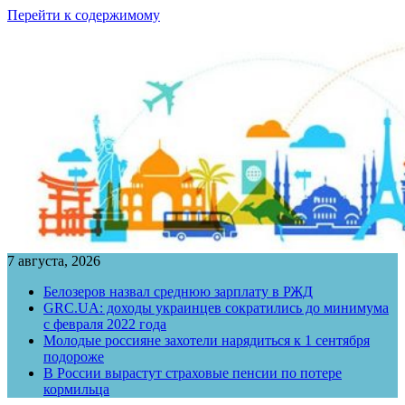
Перейти к содержимому
7 августа, 2026
Белозеров назвал среднюю зарплату в РЖД
GRC.UA: доходы украинцев сократились до минимума
с февраля 2022 года
Молодые россияне захотели нарядиться к 1 сентября
подороже
В России вырастут страховые пенсии по потере
кормильца