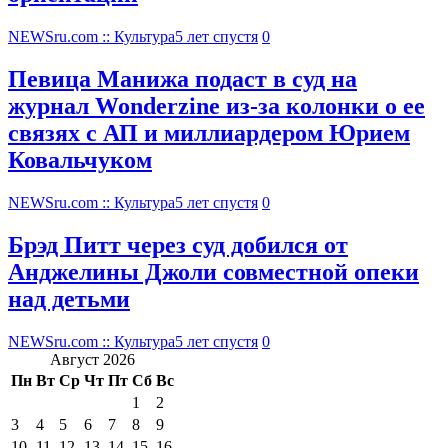
NEWSru.com :: Культура
5 лет спустя
0
Певица Манижа подаст в суд на
журнал Wonderzine из-за колонки о ее
связях с АП и миллиардером Юрием
Ковальчуком
NEWSru.com :: Культура
5 лет спустя
0
Брэд Питт через суд добился от
Анджелины Джоли совместной опеки
над детьми
NEWSru.com :: Культура
5 лет спустя
0
Август 2026
Пн
Вт
Ср
Чт
Пт
Сб
Вс
1
2
3
4
5
6
7
8
9
10
11
12
13
14
15
16