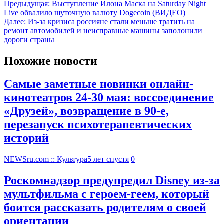
Предыдущая:
Выступление Илона Маска на Saturday Night
Live обвалило шуточную валюту Dogecoin (ВИДЕО)
Далее:
Из-за кризиса россияне стали меньше тратить на
ремонт автомобилей и неисправные машины заполонили
дороги страны
Похожие новости
Самые заметные новинки онлайн-
кинотеатров 24-30 мая: воссоединение
«Друзей», возвращение в 90-е,
перезапуск психотерапевтических
историй
NEWSru.com :: Культура
5 лет спустя
0
Роскомнадзор предупредил Disney из-за
мультфильма c героем-геем, который
боится рассказать родителям о своей
ориентации