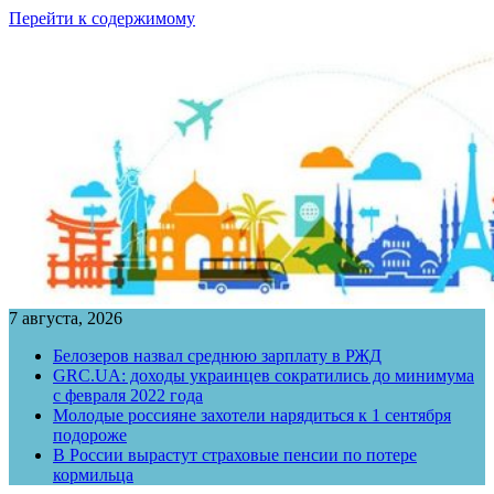
Перейти к содержимому
7 августа, 2026
Белозеров назвал среднюю зарплату в РЖД
GRC.UA: доходы украинцев сократились до минимума
с февраля 2022 года
Молодые россияне захотели нарядиться к 1 сентября
подороже
В России вырастут страховые пенсии по потере
кормильца