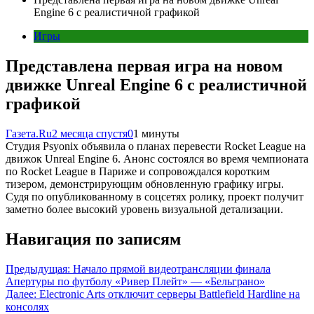
Engine 6 с реалистичной графикой
Игры
Представлена первая игра на новом
движке Unreal Engine 6 с реалистичной
графикой
Газета.Ru
2 месяца спустя
0
1 минуты
Студия Psyonix объявила о планах перевести Rocket League на
движок Unreal Engine 6. Анонс состоялся во время чемпионата
по Rocket League в Париже и сопровождался коротким
тизером, демонстрирующим обновленную графику игры.
Судя по опубликованному в соцсетях ролику, проект получит
заметно более высокий уровень визуальной детализации.
Навигация по записям
Предыдущая:
Начало прямой видеотрансляции финала
Апертуры по футболу «Ривер Плейт» — «Бельграно»
Далее:
Electronic Arts отключит серверы Battlefield Hardline на
консолях