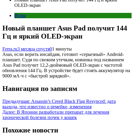
OLED-экран
Игры
Новый планшет Asus Pad получит 144
Гц и яркий OLED-экран
Ferra.ru
3 месяца спустя
0
1 минуты
Asus, если верить инсайдам, готовит «серьезный» Android-
планшет. Судя по свежим утечкам, новинка под названием
Asus Pad получит 12,2-дюймовый OLED-экран с частотой
обновления 144 Гц. В устройстве будет стоять аккумулятор на
9000 мА·ч с «быстрой зарядкой».
Навигация по записям
Предыдущая:
Assassin’s Creed Black Flag Resynced: дата
выхода, что известно о ремейке, изменения
Далее:
В Японии разработали препарат для лечения
хронической болезни почек у кошек
Похожие новости