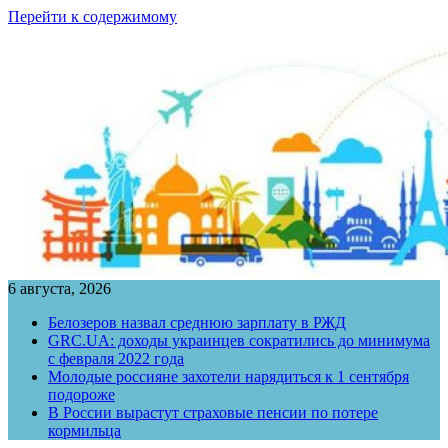
Перейти к содержимому
6 августа, 2026
Белозеров назвал среднюю зарплату в РЖД
GRC.UA: доходы украинцев сократились до минимума
с февраля 2022 года
Молодые россияне захотели нарядиться к 1 сентября
подороже
В России вырастут страховые пенсии по потере
кормильца