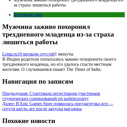
за страха лишиться работы
Безумный мир
Мужчина заживо похоронил
трехдневного младенца из-за страха
лишиться работы
Lenta.ru
10 месяцев спустя
0
1 минуты
В Индии родители попытались заживо похоронить своего
трехдневного младенца, но его удалось спасти местным
жителям. О случившемся пишет The Times of India.
Навигация по записям
Предыдущая:
Стартовала регистрация участников
студенческих соревнований по киберспорту
Далее:
В Epic Games Store появилась предзагрузка игр —
спустя шесть лет после запуска магазина
Похожие новости