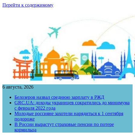
Перейти к содержимому
6 августа, 2026
Белозеров назвал среднюю зарплату в РЖД
GRC.UA: доходы украинцев сократились до минимума
с февраля 2022 года
Молодые россияне захотели нарядиться к 1 сентября
подороже
В России вырастут страховые пенсии по потере
кормильца