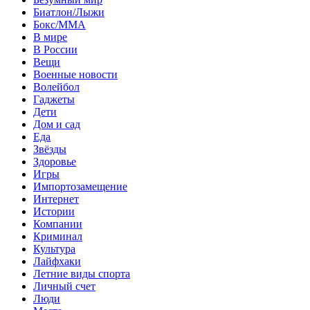
Биатлон/Лыжи
Бокс/MMA
В мире
В России
Вещи
Военные новости
Волейбол
Гаджеты
Дети
Дом и сад
Еда
Звёзды
Здоровье
Игры
Импортозамещение
Интернет
Истории
Компании
Криминал
Культура
Лайфхаки
Летние виды спорта
Личный счет
Люди