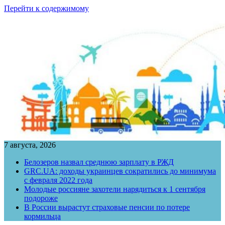
Перейти к содержимому
7 августа, 2026
Белозеров назвал среднюю зарплату в РЖД
GRC.UA: доходы украинцев сократились до минимума
с февраля 2022 года
Молодые россияне захотели нарядиться к 1 сентября
подороже
В России вырастут страховые пенсии по потере
кормильца