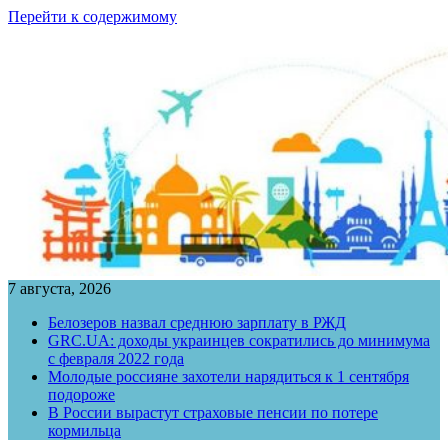
Перейти к содержимому
7 августа, 2026
Белозеров назвал среднюю зарплату в РЖД
GRC.UA: доходы украинцев сократились до минимума
с февраля 2022 года
Молодые россияне захотели нарядиться к 1 сентября
подороже
В России вырастут страховые пенсии по потере
кормильца