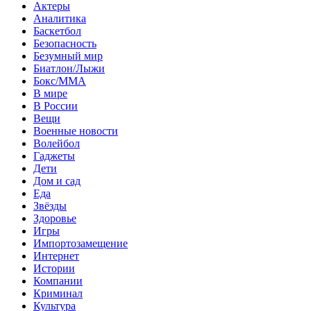
Актеры
Аналитика
Баскетбол
Безопасность
Безумный мир
Биатлон/Лыжи
Бокс/MMA
В мире
В России
Вещи
Военные новости
Волейбол
Гаджеты
Дети
Дом и сад
Еда
Звёзды
Здоровье
Игры
Импортозамещение
Интернет
Истории
Компании
Криминал
Культура