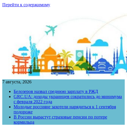
Перейти к содержимому
7 августа, 2026
Белозеров назвал среднюю зарплату в РЖД
GRC.UA: доходы украинцев сократились до минимума
с февраля 2022 года
Молодые россияне захотели нарядиться к 1 сентября
подороже
В России вырастут страховые пенсии по потере
кормильца