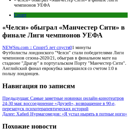
чемпионов УЕФА
Спорт
«Челси» обыграл «Манчестер Сити» в
финале Лиги чемпионов УЕФА
NEWSru.com :: Спорт
5 лет спустя
0
1 минуты
Футболисты лондонского "Челси" стали победителями Лиги
чемпионов сезона-2020/21, обыграв в финальном мате на
стадионе "Драгау" в португальском Порту "Манчестер Сити".
Английский финал еврокубка завершился со счетом 1:0 в
пользу лондонцев.
Навигация по записям
Предыдущая:
Самые заметные новинки онлайн-кинотеатров
24-30 мая: воссоединение «Друзей», возвращение в 90-е,
перезапуск психотерапевтических историй
Далее:
Хабиб Нурмагомедов: «Я устал нырять в потные ноги»
Похожие новости