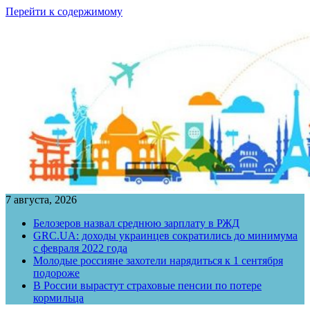
Перейти к содержимому
7 августа, 2026
Белозеров назвал среднюю зарплату в РЖД
GRC.UA: доходы украинцев сократились до минимума
с февраля 2022 года
Молодые россияне захотели нарядиться к 1 сентября
подороже
В России вырастут страховые пенсии по потере
кормильца