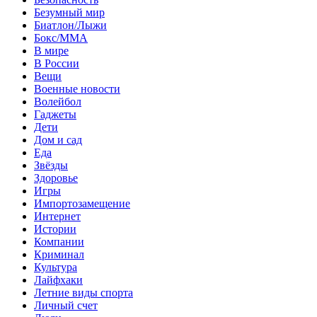
Безумный мир
Биатлон/Лыжи
Бокс/MMA
В мире
В России
Вещи
Военные новости
Волейбол
Гаджеты
Дети
Дом и сад
Еда
Звёзды
Здоровье
Игры
Импортозамещение
Интернет
Истории
Компании
Криминал
Культура
Лайфхаки
Летние виды спорта
Личный счет