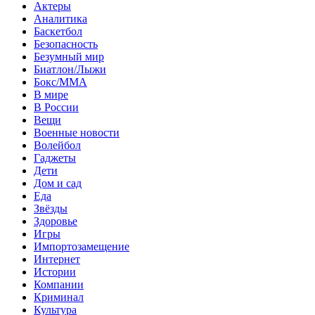
Актеры
Аналитика
Баскетбол
Безопасность
Безумный мир
Биатлон/Лыжи
Бокс/MMA
В мире
В России
Вещи
Военные новости
Волейбол
Гаджеты
Дети
Дом и сад
Еда
Звёзды
Здоровье
Игры
Импортозамещение
Интернет
Истории
Компании
Криминал
Культура