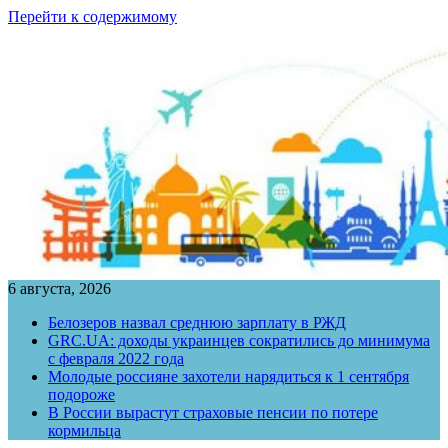
Перейти к содержимому
6 августа, 2026
Белозеров назвал среднюю зарплату в РЖД
GRC.UA: доходы украинцев сократились до минимума
с февраля 2022 года
Молодые россияне захотели нарядиться к 1 сентября
подороже
В России вырастут страховые пенсии по потере
кормильца